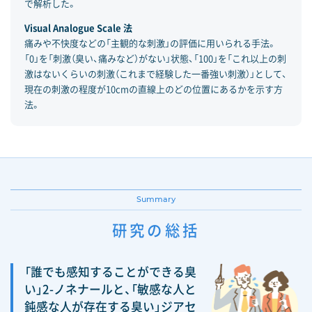
で解析した。
Visual Analogue Scale 法
痛みや不快度などの「主観的な刺激」の評価に用いられる手法。
「0」を「刺激（臭い、痛みなど）がない」状態、「100」を「これ以上の刺
激はないくらいの刺激（これまで経験した一番強い刺激）」として、
現在の刺激の程度が10cmの直線上のどの位置にあるかを示す方
法。
Summary
研究の総括
「誰でも感知することができる臭
い」2-ノネナールと、
「敏感な人と
鈍感な人が存在する臭い」ジアセ