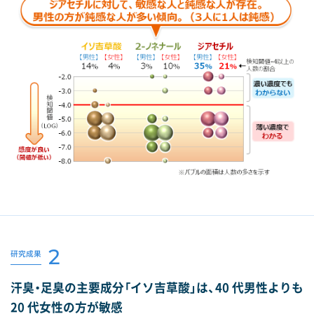
2
研究成果
汗臭・足臭の主要成分「イソ吉草酸」は、40 代男性よりも
20 代女性の方が敏感