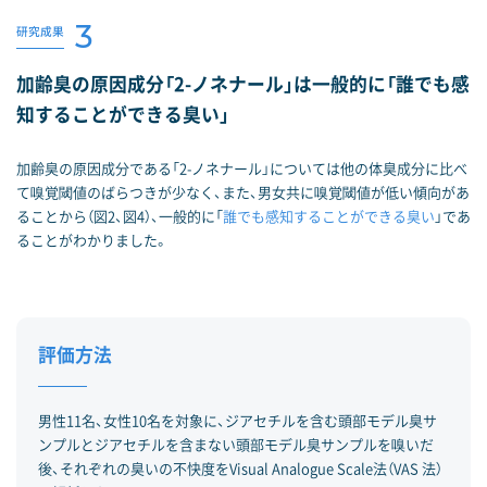
3
研究成果
加齢臭の原因成分「2-ノネナール」は一般的に「誰でも感
知することができる臭い」
加齢臭の原因成分である「2-ノネナール」については他の体臭成分に比べ
て嗅覚閾値のばらつきが少なく、また、男女共に嗅覚閾値が低い傾向があ
ることから（図2、図4）、一般的に「
誰でも感知することができる臭い
」であ
ることがわかりました。
評価方法
男性11名、女性10名を対象に、ジアセチルを含む頭部モデル臭サ
ンプルとジアセチルを含まない頭部モデル臭サンプルを嗅いだ
後、それぞれの臭いの不快度をVisual Analogue Scale法（VAS 法）