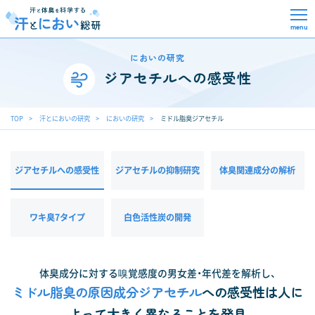
menu
においの研究
ジアセチルへの感受性
TOP
汗とにおいの研究
においの研究
ミドル脂臭ジアセチル
ジアセチルへの
感受性
ジアセチルの
抑制研究
体臭関連成分の
解析
ワキ臭7タイプ
白色活性炭の
開発
体臭成分に対する嗅覚感度の男女差・年代差を解析し、
ミドル脂臭の原因成分ジアセチル
への感受性は人に
よって大きく異なることを発見