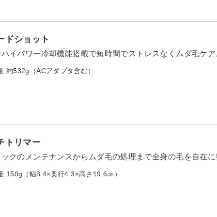
ードショット
×ハイパワー冷却機能搭載で短時間でストレスなくムダ毛ケア
量 約532g（ACアダプタ含む）
チトリマー
ロックのメンテナンスからムダ毛の処理まで全身の毛を自在に
150g（幅3.4×奥行4.3×高さ19.6㎝）