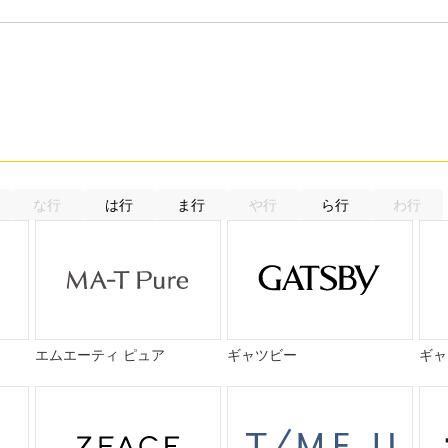
な行
は行
ま行
や行
ら行
わ行
エムエーティ ピュア
ギャツビー
ギャ