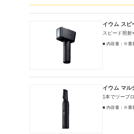
イウム スピ
スピード照射
■ 内容量：※重
イウム マル
1本でツーブ
■ 内容量：※重量 