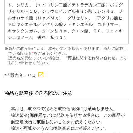
ト、シリカ、（エイコサン二酸／テトラデカン二酸）ポリグ
リセリル－１０、ジラウロイルグルタミン酸リシンＮａ、フ
ルオロケイ酸（Ｎａ／Ｍｇ）、グリセリン、（アクリル酸ヒ
ドロキシエチル／アクリル酸メトキシエチル）コポリマー、
キサンタンガム、クエン酸Ｎａ、クエン酸、ＢＧ、フェノキ
シエタノール、香料、紫４０１
※
商品の改良等により、成分が変わる場合があります。商品に記載し
ている販売名
*
をご確認ください。
販売名が異なっている場合は、「
商品に関するお問い合わせ
」より
お問い合わせください。
*「販売名」とは
商品を航空便で送る際のご注意
本品は、航空法で定める航空危険物には
該当しません
。
輸送業者(郵便局など)に発送を依頼する場合は、この商品が
航空危険物に
該当しない
ことをお伝えください。
輸送が可能かどうかは輸送業者にご確認ください。