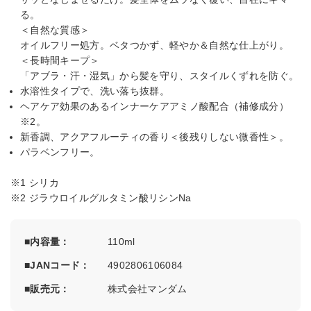
る。
＜自然な質感＞
オイルフリー処方。ベタつかず、軽やか＆自然な仕上がり。
＜長時間キープ＞
「アブラ・汗・湿気」から髪を守り、スタイルくずれを防ぐ。
水溶性タイプで、洗い落ち抜群。
ヘアケア効果のあるインナーケアアミノ酸配合（補修成分）
※2。
新香調、アクアフルーティの香り＜後残りしない微香性＞。
パラベンフリー。
※1 シリカ
※2 ジラウロイルグルタミン酸リシンNa
内容量
110ml
JANコード
4902806106084
販売元
株式会社マンダム