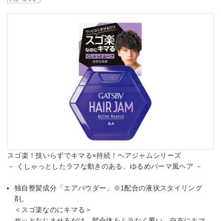
スゴ楽！技いらずでキマる×持続！ヘアジャムシリーズ
－ くしゃっとしたラフな動きのある、ゆるめパーマ風ヘア －
独自整髪成分「エアパウダー」※1配合の液状スタイリング
剤。
＜スゴ楽なのにキマる＞
サッとなじませるだけ。髪全体をムラなく覆い、自在にキマ