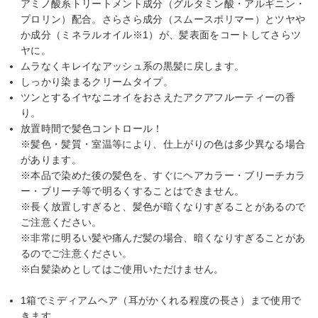
アミノ酸系トリートメント成分（グルタミン酸・アルギニン・
プロリン）配合。さらさら成分（スムースポリマー）とツヤや
か成分（ミネラルオイル※1）が、髪表面をコートしてさらツ
ヤに。
ムラなくキレイなアッシュ系の黒髪に戻します。
しっかり染まるクリームタイプ。
ツンとするイヤなニオイをおさえたアクアフルーティーの香
り。
放置時間で髪色コントロール！
※髪色・髪質・室温等により、仕上がりの色は多少異なる場合
があります。
※本品で染めた後の髪色を、すぐにヘアカラー・ブリーチカラ
ー・ブリーチ等で明るくすることはできません。
※長く放置しすぎると、髪色が暗くなりすぎることがあるので
ご注意ください。
※非常に明るい髪や痛んだ髪の場合、暗くなりすぎることがあ
るのでご注意ください。
※白髪染めとしてはご使用いただけません。
1箱でミディアムヘア（耳がかくれる程度の長さ）まで使用で
きます。