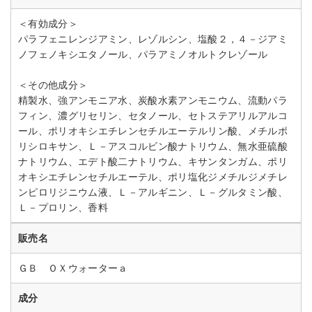
＜有効成分＞
パラフェニレンジアミン、レゾルシン、塩酸２，４－ジアミ
ノフェノキシエタノール、パラアミノオルトクレゾール
＜その他成分＞
精製水、強アンモニア水、炭酸水素アンモニウム、流動パラ
フィン、濃グリセリン、セタノール、セトステアリルアルコ
ール、ポリオキシエチレンセチルエーテルリン酸、メチルポ
リシロキサン、Ｌ－アスコルビン酸ナトリウム、無水亜硫酸
ナトリウム、エデト酸二ナトリウム、キサンタンガム、ポリ
オキシエチレンセチルエーテル、ポリ塩化ジメチルジメチレ
ンピロリジニウム液、Ｌ－アルギニン、Ｌ－グルタミン酸、
Ｌ－プロリン、香料
販売名
ＧＢ ＯＸウォーターａ
成分