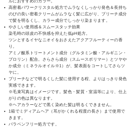
ルにおすすめのカラー。
高密着パワークリスタル処方でムラなくしっかり発色＆長持ち
のびの良い密着クリームがムラなく髪に広がり、ブリーチ成分
で髪を明るくし、カラー成分でしっかり染まります。
やさしい使用感＆スムースタッチ効果
染毛時の頭皮の不快感を抑えた低pH処方。
ツンとするイヤなニオイをおさえたアクアフルーティーの香
り。
アミノ酸系トリートメント成分（グルタミン酸・アルギニン・
プロリン）配合。さらさら成分（スムースポリマー）とツヤや
か成分（ミネラルオイル※1）が、髪表面をコートしてさらツ
ヤに。
ブリーチなどで明るくした髪に使用する程、よりはっきり発色
実感できます。
※毛束写真はイメージです。髪色・髪質・室温等により、仕上
がりの色は異なります。
※ヘアカラーなどで黒く染めた髪は明るくできません。
1箱でミディアムヘア（耳がかくれる程度の長さ）まで使用で
きます。
パラベンフリー処方です。